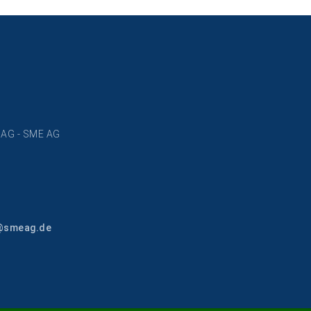
n AG - SME AG
@smeag.de