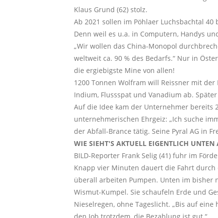
Klaus Grund (62) stolz.
Ab 2021 sollen im Pöhlaer Luchsbachtal 40 b
Denn weil es u.a. in Computern, Handys und 
„Wir wollen das China-Monopol durchbrechen
weltweit ca. 90 % des Bedarfs.“ Nur in Öst
die ergiebigste Mine von allen!
1200 Tonnen Wolfram will Reissner mit der 
Indium, Flussspat und Vanadium ab. Später
Auf die Idee kam der Unternehmer bereits 
unternehmerischen Ehrgeiz: „Ich suche immer
der Abfall-Brance tätig. Seine Pyral AG in 
WIE SIEHT'S AKTUELL EIGENTLICH UNTEN
BILD-Reporter Frank Selig (41) fuhr im Förde
Knapp vier Minuten dauert die Fahrt durch 
überall arbeiten Pumpen. Unten im bisher n
Wismut-Kumpel. Sie schaufeln Erde und Gest
Nieselregen, ohne Tageslicht. „Bis auf eine
den Job trotzdem, die Bezahlung ist gut.“