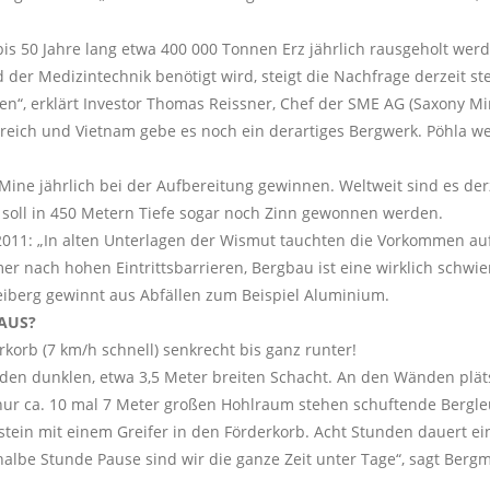
is 50 Jahre lang etwa 400 000 Tonnen Erz jährlich rausgeholt werd
der Medizintechnik benötigt wird, steigt die Nachfrage derzeit ste
“, erklärt Investor Thomas Reissner, Chef der SME AG (Saxony Mine
erreich und Vietnam gebe es noch ein derartiges Bergwerk. Pöhla w
Mine jährlich bei der Aufbereitung gewinnen. Weltweit sind es der
 soll in 450 Metern Tiefe sogar noch Zinn gewonnen werden.
2011: „In alten Unterlagen der Wismut tauchten die Vorkommen au
 nach hohen Eintrittsbarrieren, Bergbau ist eine wirklich schwieri
Freiberg gewinnt aus Abfällen zum Beispiel Aluminium.
 AUS?
rkorb (7 km/h schnell) senkrecht bis ganz runter!
den dunklen, etwa 3,5 Meter breiten Schacht. An den Wänden plät
ur ca. 10 mal 7 Meter großen Hohlraum stehen schuftende Bergleut
ein mit einem Greifer in den Förderkorb. Acht Stunden dauert ei
 halbe Stunde Pause sind wir die ganze Zeit unter Tage“, sagt Berg