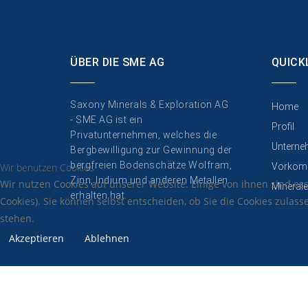
ÜBER DIE SME AG
QUICK
Saxony Minerals & Exploration AG
Home
- SME AG ist ein
Profil
Privatunternehmen, welches die
Unterne
Bergbewilligung zur Gewinnung der
bergfreien Bodenschätze Wolfram,
Wir benutzen Cookies
Vorkom
Zinn, Indium und anderen Metallen
Wir nutzen Cookies auf unserer Website. Einige von ihnen sind es
Minerale
erhalten hat.
Cookies). Sie können selbst entscheiden, ob Sie die Cookies zulas
stehen.
Akzeptieren
Ablehnen