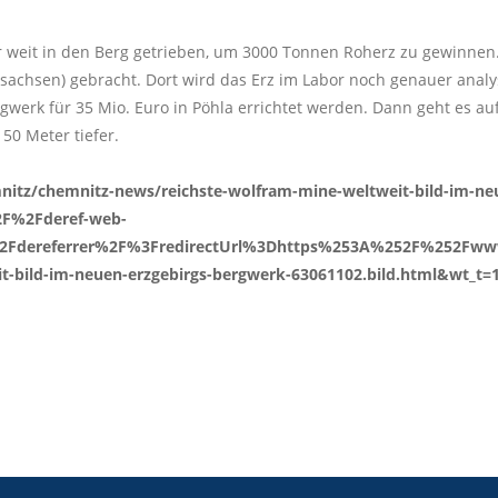
r weit in den Berg getrieben, um 3000 Tonnen Roherz zu gewinnen
achsen) gebracht. Dort wird das Erz im Labor noch genauer analysi
werk für 35 Mio. Euro in Pöhla errichtet werden. Dann geht es auf
50 Meter tiefer.
mnitz/chemnitz-news/reichste-wolfram-mine-weltweit-bild-im-ne
2F%2Fderef-web-
2Fdereferrer%2F%3FredirectUrl%3Dhttps%253A%252F%252Fwww
-bild-im-neuen-erzgebirgs-bergwerk-63061102.bild.html&wt_t=