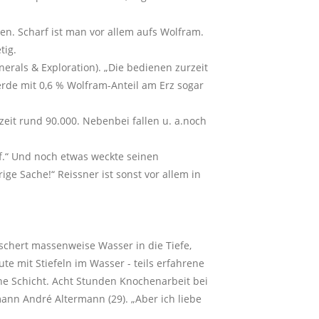
en. Scharf ist man vor allem aufs Wolfram.
tig.
rals & Exploration). „Die bedienen zurzeit
erde mit 0,6 % Wolfram-Anteil am Erz sogar
zeit rund 90.000. Nebenbei fallen u. a.noch
f.“ Und noch etwas weckte seinen
ge Sache!“ Reissner ist sonst vor allem in
schert massenweise Wasser in die Tiefe,
e mit Stiefeln im Wasser - teils erfahrene
ne Schicht. Acht Stunden Knochenarbeit bei
mann André Altermann (29). „Aber ich liebe