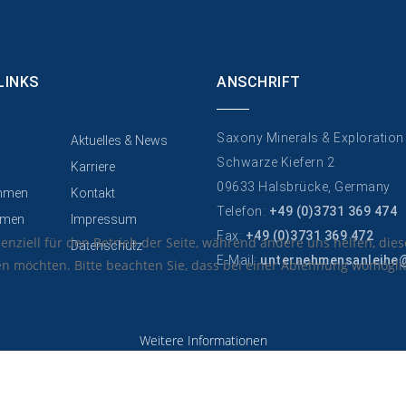
LINKS
ANSCHRIFT
Saxony Minerals & Exploratio
Aktuelles & News
Schwarze Kiefern 2
Karriere
09633 Halsbrücke, Germany
hmen
Kontakt
Telefon:
+49 (0)3731 369 474
men
Impressum
Fax:
+49 (0)3731 369 472
senziell für den Betrieb der Seite, während andere uns helfen, di
Datenschutz
E-Mail:
unternehmensanleihe
sen möchten. Bitte beachten Sie, dass bei einer Ablehnung womöglic
Weitere Informationen
© 2015 Your Company. All Rights Reserved. Designed By JoomShaper