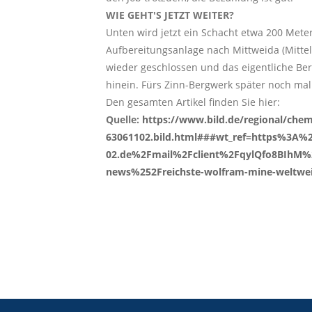
WIE GEHT'S JETZT WEITER?
Unten wird jetzt ein Schacht etwa 200 Mete
Aufbereitungsanlage nach Mittweida (Mittels
wieder geschlossen und das eigentliche Berg
hinein. Fürs Zinn-Bergwerk später noch mal 
Den gesamten Artikel finden Sie hier:
Quelle:
https://www.bild.de/regional/che
63061102.bild.html###wt_ref=https%3A%
02.de%2Fmail%2Fclient%2FqylQfo8BIhM%
news%252Freichste-wolfram-mine-weltweit