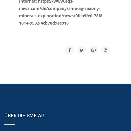
Internet:
https://www.eqs-
news.com/de/company/sme-ag-saxony-
minerals-exploration/news/0fea9fe0-78f8-
1014-9532-4cb78d9ec918
ÜBER DIE SME AG