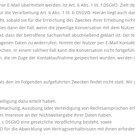
 E-Mail übermittelt werden, ist Art. 6 Abs. 1 lit. f DSGVO. Zielt d
r die Verarbeitung Art. 6 Abs. 1 lit. b DSGVO. Hieran liegt auch da
t, sobald sie für die Erreichung des Zweckes ihrer Erhebung nicht
es dann der Fall, wenn die jeweilige Konversation mit dem Nutzer 
dass der betroffene Sachverhalt abschließend geklärt ist. Der Nu
ogenen Daten zu widerrufen. Nimmt der Nutzer per E-Mail Kontakt 
hen. In einem solchen Fall kann die Konversation nicht fortgefü
en, die im Zuge der Kontaktaufnahme gespeichert wurden, werden i
als den im Folgenden aufgeführten Zwecken findet nicht statt. Wir
willigung dazu erteilt haben,
tendmachung, Ausübung oder Verteidigung von Rechtsansprüchen erf
s Interesse an der Nichtweitergabe Ihrer Daten haben,
it. c DSGVO eine gesetzliche Verpflichtung besteht, sowie
GVO für die Abwicklung von Vertragsverhältnissen mit Ihnen erforderl