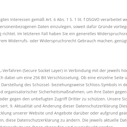
en Interessen gemäß Art. 6 Abs. 1 S. 1 lit. f DSGVO verarbeitet w
ersonenbezogenen Daten einzulegen, soweit dafür Gründe vorliege
richtet. Im letzteren Fall haben Sie ein generelles Widerspruchsr
hrem Widerrufs- oder Widerspruchsrecht Gebrauch machen, genügt 
Verfahren (Secure Socket Layer) in Verbindung mit der jeweils hö
ch dabei um eine 256 Bit Verschlüsselung. Ob eine einzelne Seite u
 Darstellung des Schüssel- beziehungsweise Schloss-Symbols in der
d organisatorischer Sicherheitsmaßnahmen, um Ihre Daten gegen z
ng oder gegen den unbefugten Zugriff Dritter zu schützen. Unser
ert. 9. Aktualität und Änderung dieser Datenschutzerklärung Dies
icklung unserer Website und Angebote darüber oder aufgrund geän
 diese Datenschutzerklärung zu ändern. Die jeweils aktuelle Dat